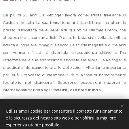
Da più di 25 anni Ela Reitinger lavora come artista freelance in
Austria e in Italia. La sua formazione artistica di base l'ha ottenuta
presso l'Università delle Belle Arti di Linz da Dietmar Brehm, che
all'epoca era ancora un artista. Presto, tuttavia, si è rivolta alla pittura
acrilica e infine alle immagini a secco. La scuola magistrale di tre anni
con Hermann Nitsch è diventata un'esperienza chiave e l'ha
rafforzata nella sua espressione azionista. Da allora, Ela Reitinger si
è dedicata intensamente all'arte delle azioni. Altrettanto importante
per lei è il processo di creazione: "C'è qualcosa di incredibilmente
liberatorio nel dipingere." Seguirono esposizioni nazionali e
internazionali dall'Italia agli Stati Uniti, a Dubai e in India.
**Ela Reitinger: un'artista alla ricerca della libertà di
Utilizziamo i cookie per consentire il corretto funzionamento
espressione**
e la sicurezza del nostro sito web e per offrirti la migliore
Da più di 25 anni Ela Reitinger è un'artista freelance che ha
esperienza utente possibile.